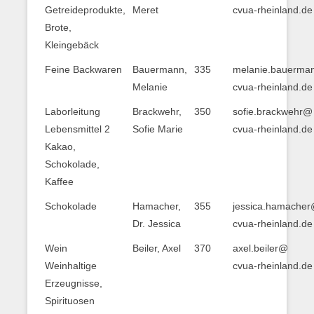
Getreideprodukte,
Meret
cvua-rheinland.de
Brote,
Kleingebäck
Feine Backwaren
Bauermann,
335
melanie.bauerm
Melanie
cvua-rheinland.de
Laborleitung
Brackwehr,
350
sofie.brackwehr@
Lebensmittel 2
Sofie Marie
cvua-rheinland.de
Kakao,
Schokolade,
Kaffee
Schokolade
Hamacher,
355
jessica.hamache
Dr. Jessica
cvua-rheinland.de
Wein
Beiler, Axel
370
axel.beiler@
Weinhaltige
cvua-rheinland.de
Erzeugnisse,
Spirituosen