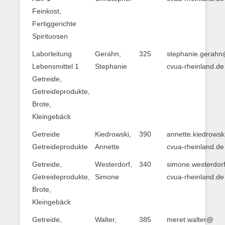
Feinkost,
Fertiggerichte
Spirituosen
Laborleitung
Gerahn,
325
stephanie.gerah
Lebensmittel 1
Stephanie
cvua-rheinland.de
Getreide,
Getreideprodukte,
Brote,
Kleingebäck
Getreide
Kiedrowski,
390
annette.kiedrows
Getreideprodukte
Annette
cvua-rheinland.de
Getreide,
Westerdorf,
340
simone.westerdo
Getreideprodukte,
Simone
cvua-rheinland.de
Brote,
Kleingebäck
Getreide,
Walter,
385
meret.walter@