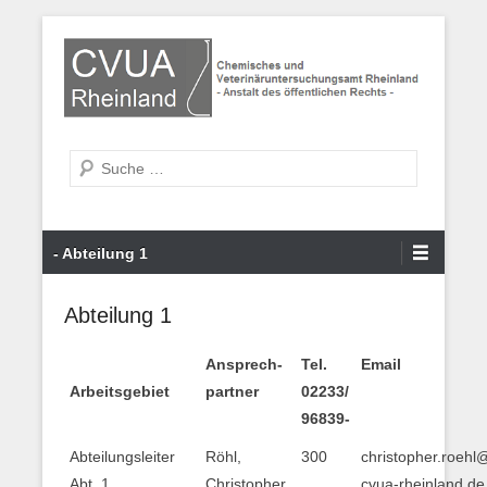
Zum
Inhalt
wechseln
Chemisches und Veterinäruntersuchungsamt
CVUA Rheinland
Suche
Primäres
- Abteilung 1
Menü
Abteilung 1
Ansprech-
Tel.
Email
Arbeitsgebiet
partner
02233/
96839-
Abteilungsleiter
Röhl,
300
christopher.roehl
Abt. 1
Christopher
cvua-rheinland.de