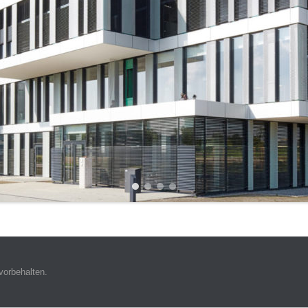
1
2
3
4
vorbehalten.