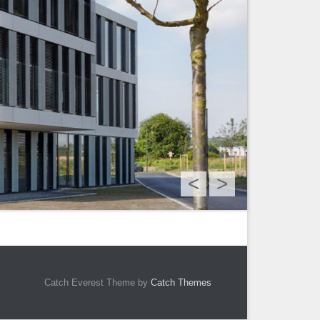
<
>
Catch Everest Theme by
Catch Themes